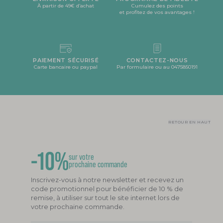
À partir de 49€ d’achat
Cumulez des points
et profitez de vos avantages !
PAIEMENT SÉCURISÉ
CONTACTEZ-NOUS
Carte bancaire ou paypal
Par formulaire ou au 0475850191
RETOUR EN HAUT
-10%
sur votre
prochaine commande
Inscrivez-vous à notre newsletter et recevez un
code promotionnel pour bénéficier de 10 % de
remise, à utiliser sur tout le site internet lors de
votre prochaine commande.