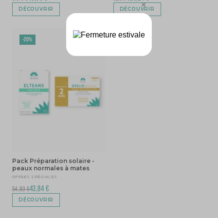
DÉCOUVRIR
DÉCOUVRIR
-20%
Pack Préparation solaire -
peaux normales à mates
OFFRES SPÉCIALES
43,84 €
54,80 €
DÉCOUVRIR