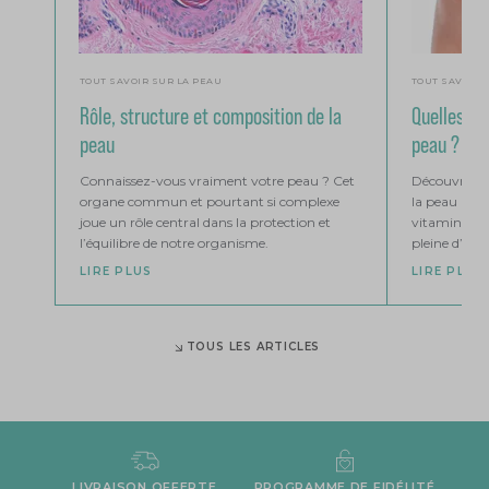
TOUT SAVOIR SUR LA PEAU
TOUT SAVOIR 
Rôle, structure et composition de la
Quelles vi
peau
peau ?
Connaissez-vous vraiment votre peau ? Cet
Découvrez qu
organe commun et pourtant si complexe
la peau avec
joue un rôle central dans la protection et
vitamines po
l’équilibre de notre organisme.
pleine d’éclat
LIRE PLUS
LIRE PLUS
TOUS LES ARTICLES
LIVRAISON OFFERTE
PROGRAMME DE FIDÉLITÉ