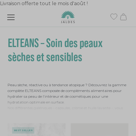
Livraison offerte tout le mois d'août !
X
ELTEANS – Soin des peaux
sèches et sensibles
Peau sèche, réactive ou à tendance atopique ? Découvrez la gamme
complète ELTEANS composée de compléments alimentaires pour
hydrater sa peau de l’intérieur et de cosmétiques pour une
hydratation optimale en surface.
Nos différentes galéniques - capsules, crème et huile lavante -, vous
apportent confort et apaisement pour une peau nourrie et hydratée,
grâce à des formules complètes riches en acides gras essentiels, en
vitamines ou en minéraux.
BEST SELLER