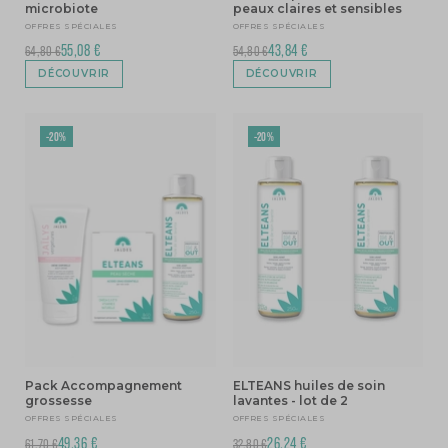
microbiote
peaux claires et sensibles
OFFRES SPÉCIALES
OFFRES SPÉCIALES
55,08 €
43,84 €
64,80 €
54,80 €
DÉCOUVRIR
DÉCOUVRIR
-20%
-20%
Pack Accompagnement
ELTEANS huiles de soin
grossesse
lavantes - lot de 2
OFFRES SPÉCIALES
OFFRES SPÉCIALES
49,36 €
26,24 €
61,70 €
32,80 €