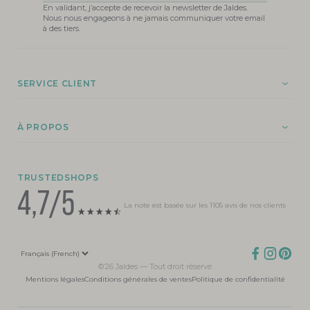
En validant, j’accepte de recevoir la newsletter de Jaldes.
Nous nous engageons à ne jamais communiquer votre email
à des tiers.
SERVICE CLIENT
À PROPOS
TRUSTEDSHOPS
4,7/5
La note est basée sur les 1105 avis de nos clients
©’26 Jaldes — Tout droit réservé
Mentions légales
Conditions générales de ventes
Politique de confidentialité