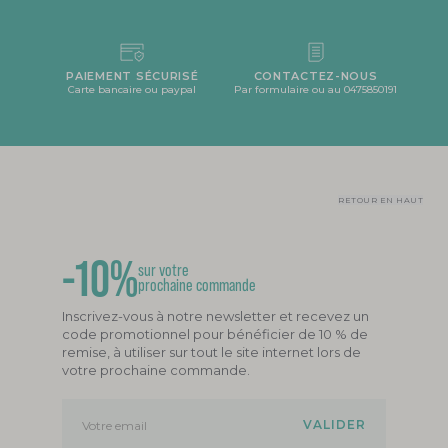
PAIEMENT SÉCURISÉ
CONTACTEZ-NOUS
Carte bancaire ou paypal
Par formulaire ou au 0475850191
RETOUR EN HAUT
-10%
sur votre
prochaine commande
Inscrivez-vous à notre newsletter et recevez un
code promotionnel pour bénéficier de 10 % de
remise, à utiliser sur tout le site internet lors de
votre prochaine commande.
Votre email