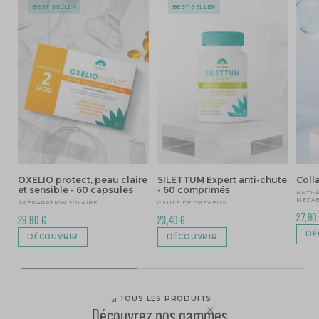
BEST SELLER
BEST SELLER
OXELIO protect, peau claire
SILETTUM Expert anti-chute
Coll
et sensible - 60 capsules
- 60 comprimés
ANTI-
MÉTA
PRÉPARATION SOLAIRE
CHUTE DE CHEVEUX
27,90
29,90 €
23,40 €
DÉ
DÉCOUVRIR
DÉCOUVRIR
TOUS LES PRODUITS
Découvrez nos gammes