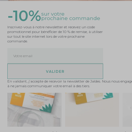
confort à la peau et pour sublimer cheveux et ongles !
-10%
sur votre
prochaine commande
DÉCOUVRIR
Inscrivez-vous à notre newsletter et recevez un code
promotionnel pour bénéficier de 10 % de remise, à utiliser
sur tout le site internet lors de votre prochaine
commande.
Les incontournables de saison
Votre email
BEST SELLER
En validant, j’accepte de recevoir la newsletter de Jaldes. Nous nous enga
à ne jamais communiquer votre email à des tiers.