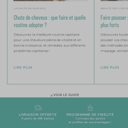
LA CHUTE DE CHEVEUX
BEAUTÉ DES CHEVE
Chute de cheveux : que faire et quelle
Faire pousser
routine adopter ?
plus forts
Découvrez la meilleure routine capillaire
Découvrez toutes
pour une chevelure pleine de vitalité et en
pousser vos chev
bonne croissance, et remédiez aux différents
des méthodes sim
problèmes capillaires !
massage, alimen
LIRE PLUS
LIRE PLUS
VOIR LE GUIDE
LIVRAISON OFFERTE
PROGRAMME DE FIDÉLITÉ
À partir de 49€ d’achat
Cumulez des points
et profitez de vos avantages !