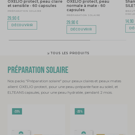
OXELIO protect, peau claire
OXELIO protect, peau
Sham
et sensible - 60 capsules
normale à mate - 60
SIL
capsules
PRÉPARATION SOLAIRE
BEAUT
ONGL
PRÉPARATION SOLAIRE
29,90 €
14,90
29,90 €
DÉCOUVRIR
DÉ
DÉCOUVRIR
TOUS LES PRODUITS
PRÉPARATION SOLAIRE
Nos packs "Préparation solaire" pour peaux claires et peaux mates
allient OXELIO protect, pour une peau préparée face au soleil, et
ELTEANS capsules, pour une peau hydratée, pendant 2 mois.
-20%
-20%