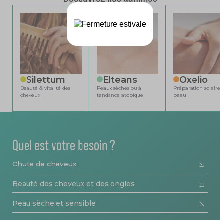
Silettum
Elteans
Oxelio
Beauté & vitalité des
Peaux sèches ou à
Préparation solaire
cheveux
tendance atopique
peau
Quel est votre besoin ?
Chute de cheveux
Beauté des cheveux et des ongles
Peau sèche et sensible