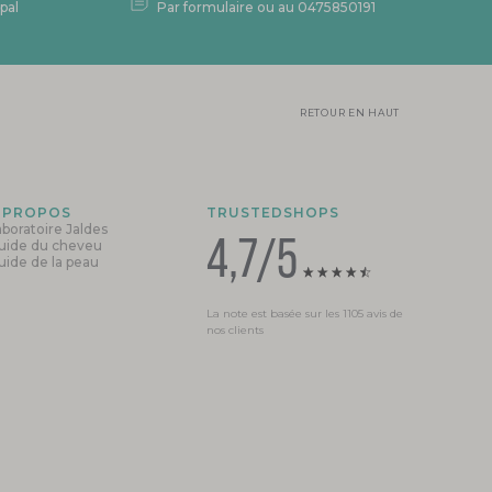
pal
Par formulaire ou au 0475850191
RETOUR EN HAUT
 PROPOS
TRUSTEDSHOPS
aboratoire Jaldes
4,7/5
uide du cheveu
uide de la peau
La note est basée sur les 1105 avis de
nos clients