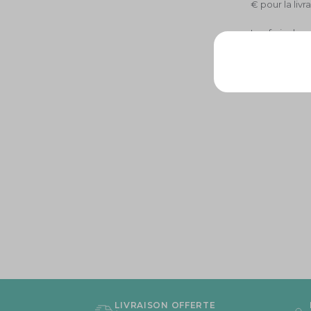
€ pour la livr
Les frais de 
France métro
LIVRAISON OFFERTE