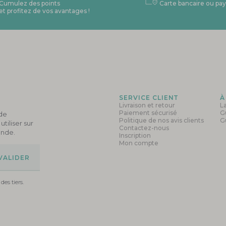
Cumulez des points
Carte bancaire ou pay
et profitez de vos avantages !
SERVICE CLIENT
À
Livraison et retour
L
Paiement sécurisé
G
ode
Politique de nos avis clients
G
tiliser sur
Contactez-nous
ande.
Inscription
Mon compte
es tiers.