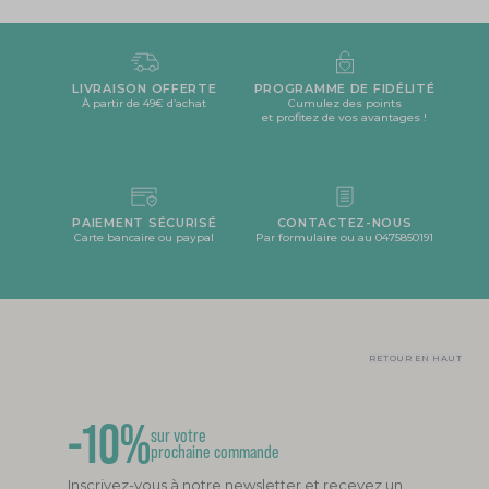
LIVRAISON OFFERTE
PROGRAMME DE FIDÉLITÉ
À partir de 49€ d’achat
Cumulez des points
et profitez de vos avantages !
PAIEMENT SÉCURISÉ
CONTACTEZ-NOUS
Carte bancaire ou paypal
Par formulaire ou au 0475850191
RETOUR EN HAUT
-10%
sur votre
prochaine commande
Inscrivez-vous à notre newsletter et recevez un