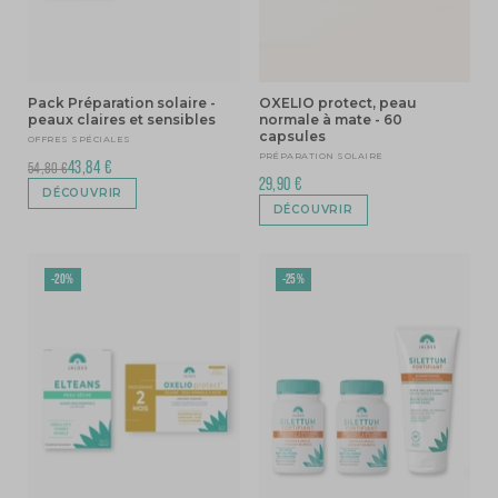
Pack Préparation solaire -
OXELIO protect, peau
peaux claires et sensibles
normale à mate - 60
capsules
OFFRES SPÉCIALES
PRÉPARATION SOLAIRE
43,84 €
54,80 €
29,90 €
DÉCOUVRIR
DÉCOUVRIR
-20%
-25%