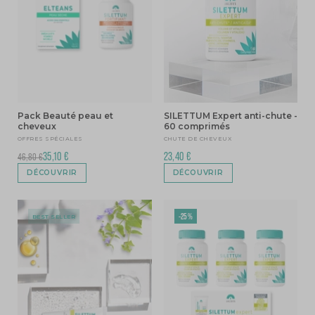
Pack Beauté peau et
SILETTUM Expert anti-chute -
cheveux
60 comprimés
OFFRES SPÉCIALES
CHUTE DE CHEVEUX
35,10 €
23,40 €
46,80 €
DÉCOUVRIR
DÉCOUVRIR
-25%
BEST SELLER