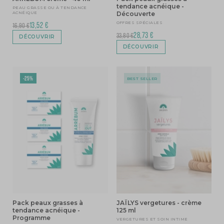
tendance acnéique -
PEAU GRASSE OU À TENDANCE
ACNÉIQUE
Découverte
OFFRES SPÉCIALES
13,52 €
16,90 €
28,73 €
33,80 €
DÉCOUVRIR
DÉCOUVRIR
-25%
BEST SELLER
Pack peaux grasses à
JAÏLYS vergetures - crème
tendance acnéique -
125 ml
Programme
VERGETURES ET SOIN INTIME