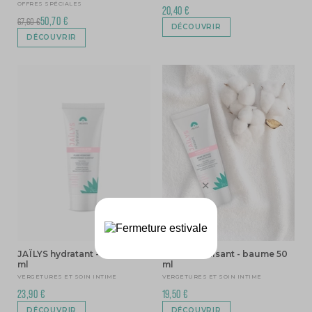
OFFRES SPÉCIALES
20,40 €
50,70 €
67,60 €
DÉCOUVRIR
DÉCOUVRIR
JAÏLYS hydratant - fluide 50
JAÏLYS apaisant - baume 50
ml
ml
VERGETURES ET SOIN INTIME
VERGETURES ET SOIN INTIME
23,90 €
19,50 €
DÉCOUVRIR
DÉCOUVRIR