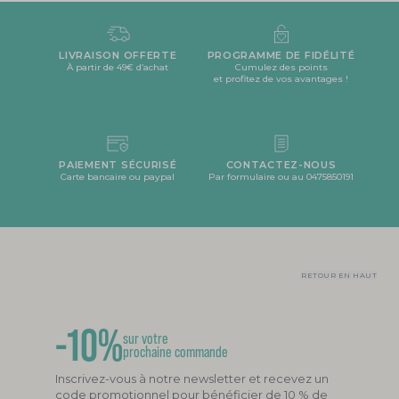
LIVRAISON OFFERTE
PROGRAMME DE FIDÉLITÉ
À partir de 49€ d’achat
Cumulez des points
et profitez de vos avantages !
PAIEMENT SÉCURISÉ
CONTACTEZ-NOUS
Carte bancaire ou paypal
Par formulaire ou au 0475850191
RETOUR EN HAUT
-10%
sur votre
prochaine commande
Inscrivez-vous à notre newsletter et recevez un
code promotionnel pour bénéficier de 10 % de