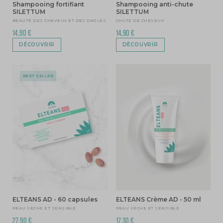
Shampooing fortifiant
Shampooing anti-chute
SILETTUM
SILETTUM
BEAUTÉ DES CHEVEUX ET DES ONGLES
CHUTE DE CHEVEUX
14,90 €
14,90 €
DÉCOUVRIR
DÉCOUVRIR
BEST SELLER
ELTEANS AD - 60 capsules
ELTEANS Crème AD - 50 ml
PEAU SÈCHE ET SENSIBLE
PEAU SÈCHE ET SENSIBLE
27,90 €
17,30 €