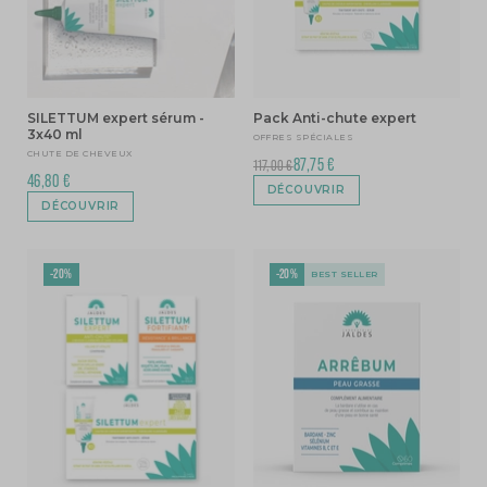
SILETTUM expert sérum -
Pack Anti-chute expert
3x40 ml
OFFRES SPÉCIALES
CHUTE DE CHEVEUX
87,75 €
117,00 €
46,80 €
DÉCOUVRIR
DÉCOUVRIR
-20%
-20%
BEST SELLER