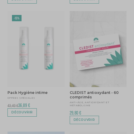
-15%
Pack Hygiène intime
CLEDIST antioxydant - 60
comprimés
OFFRES SPÉCIALES
ANTI-ÂGE, ANTIOXYDANT ET
36,89 €
43,40 €
MÉTABOLISME
29,80 €
DÉCOUVRIR
DÉCOUVRIR