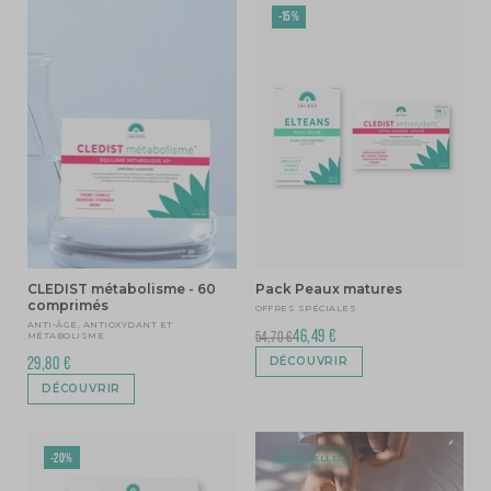
-15%
CLEDIST métabolisme - 60
Pack Peaux matures
comprimés
OFFRES SPÉCIALES
ANTI-ÂGE, ANTIOXYDANT ET
46,49 €
54,70 €
MÉTABOLISME
29,80 €
DÉCOUVRIR
DÉCOUVRIR
-20%
BEST SELLER