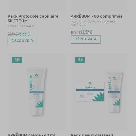
Pack Protocole capillaire
ARRÊBUM - 60 comprimés
SILETTUM
PEAU GRASSE OU À TENDANCE
ACNÉIQUE
OFFRES SPÉCIALES
13,52 €
16,90 €
73,68 €
92,10 €
DÉCOUVRIR
DÉCOUVRIR
-20%
-15%
ARRÊBUM crème - 40 ml
Pack peaux grasses à