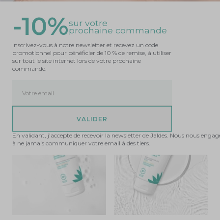
-10%
sur votre
prochaine commande
SILETTUM fortifiant - 60
SILETTUM kératine 500 - 40
comprimés
comprimés
Inscrivez-vous à notre newsletter et recevez un code
BEAUTÉ DES CHEVEUX ET DES ONGLES
BEAUTÉ DES CHEVEUX ET DES ONGLES
promotionnel pour bénéficier de 10 % de remise, à utiliser
21,90 €
30,80 €
sur tout le site internet lors de votre prochaine
commande.
DÉCOUVRIR
DÉCOUVRIR
Votre email
En validant, j’accepte de recevoir la newsletter de Jaldes. Nous nous enga
à ne jamais communiquer votre email à des tiers.