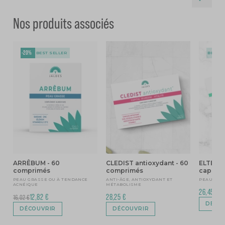
Nos produits associés
-20%
BEST SELLER
BEST S
ARRÊBUM - 60
CLEDIST antioxydant - 60
ELTEANS
comprimés
comprimés
capsul
PEAU GRASSE OU À TENDANCE
ANTI-ÂGE, ANTIOXYDANT ET
PEAU SÈC
ACNÉIQUE
MÉTABOLISME
26,45 €
12,82 €
28,25 €
16,02 €
DÉCO
DÉCOUVRIR
DÉCOUVRIR