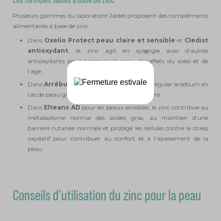
Plusieurs gammes du laboratoire Jaldes proposent des compléments
alimentaires à base de zinc :
Dans
Oxelio Protect peau claire et sensible
et
Cledist
antioxydant
, le zinc agit en synergie avec d’autres
antioxydants pour préserver la peau des effets du soleil et de
l’âge.
Dans
Arrêbum comprimés
, le zinc aide à réguler le sébum en
cas de peau grasse et à limiter les imperfections.
Dans
Elteans AD
pour les peaux sensibles, le zinc contribue au
métabolisme normal des acides gras, au maintien d’une
barrière cutanée normale et protège les cellules contre le stress
oxydatif pour contribuer au confort et à l’apaisement de la
peau.
Conseils d’utilisation du zinc pour la peau