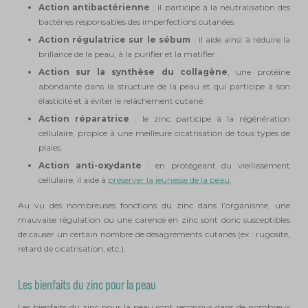
Action antibactérienne
: il participe à la neutralisation des
bactéries responsables des imperfections cutanées.
Action régulatrice sur le sébum
: il aide ainsi à réduire la
brillance de la peau, à la purifier et la matifier.
Action sur la synthèse du collagène
, une protéine
abondante dans la structure de la peau et qui participe à son
élasticité et à éviter le relâchement cutané.
Action réparatrice
: le zinc participe à la régénération
cellulaire, propice à une meilleure cicatrisation de tous types de
plaies.
Action anti-oxydante
: en protégeant du vieillissement
cellulaire, il aide à
préserver la jeunesse de la peau
.
Au vu des nombreuses fonctions du zinc dans l’organisme, une
mauvaise régulation ou une carence en zinc sont donc susceptibles
de causer un certain nombre de désagréments cutanés (ex : rugosité,
retard de cicatrisation, etc.).
Les bienfaits du zinc pour la peau
Les bienfaits du zinc pour la peau sont reconnus dans de nombreux