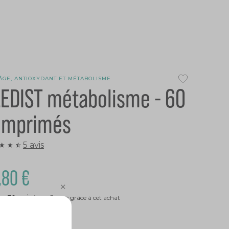
ÂGE, ANTIOXYDANT ET MÉTABOLISME
EDIST métabolisme - 60
omprimés
5 avis
,80 €
ez
30
points
de fidélité grâce à cet achat
STOCK