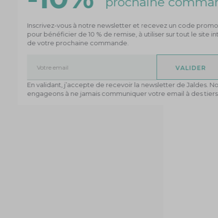
e
el
 lors
ous