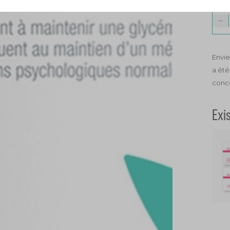
−
Envie
a été
conce
Exi