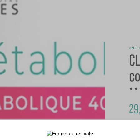
ANTI-
CL
c
29
Gagn
EN 