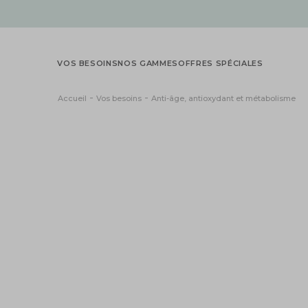
X
VOS BESOINS
NOS GAMMES
OFFRES SPÉCIALES
Accueil
Vos besoins
Anti-âge, antioxydant et métabolisme
-10%
sur votre