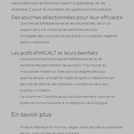
Gagnez
40
points
de fidélité grâce à cet achat
EN STOCK
Ajouter au panier
−
+
Besoin de faire le plein de ferments lactiques ? IMGALT
offre une combinaison de 4 ferments lactiques
complémentaires.
Existe aussi en pack
Pack Peau sèche et microbiote
Offres spéciales
55,08 €
64,00