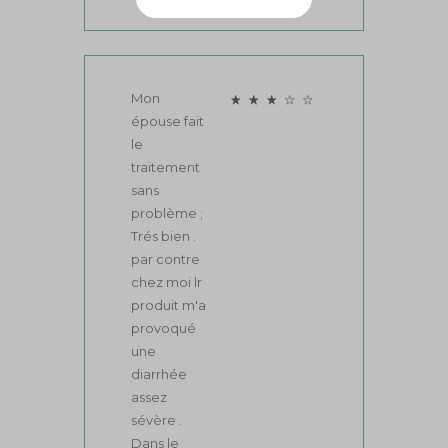
4,29
7 avis
Imgalt m’a
encore plus
dérangé les
intestins !
J’ai dû
arrêter le