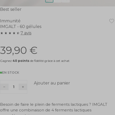
engageons à ne
jamais
communiquer votre
email à des tiers.
Accueil
Vos besoins
Immunité