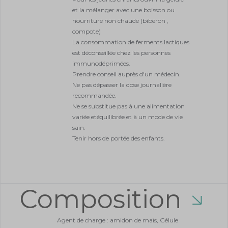
microbiote intestinal. Elles sont protégées des sucs
gastriques par une gélule végétale gastro-résistante qui
permet de délivrer les bactéries vivantes sur leur lieu
d’action, l’intestin.
La vitamine C contribue au fonctionnement normal du
système immunitaire et à la réduction de la fatigue.
En savoir plus
Produit fabriqué en France, végan, sans lactose ou protéines
de lait, sans gluten et sans colorant.
Conseils
d'utilisation
1 à 2 gélule(s) par jour à prendre avec un
verre d’eau en dehors des repas.
A prendre pendant un à deux mois et à
renouveler selon les besoins.