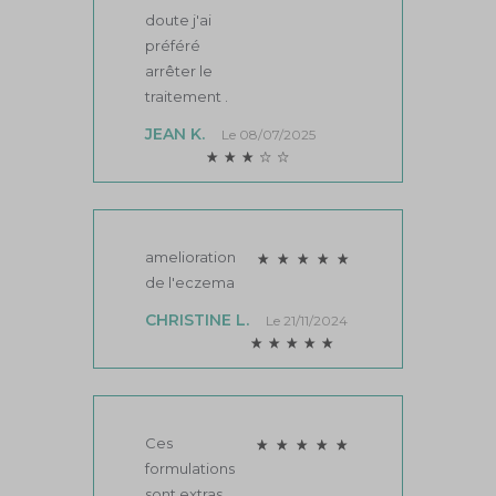
traitement
au bout de
deux
semaines
car c’etait
pire
qu'avant le
traitement !!
ANNE S.
Le 03/01/2026
Mon
épouse fait
le
traitement
sans
problème ;