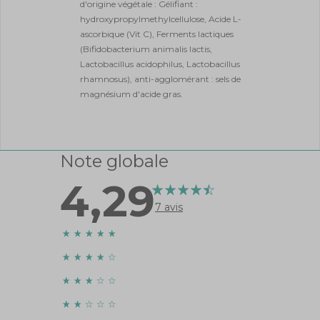
Précautions
Convient à toute la famille à partir de 3
ans.
Prendre hors des repas
Pour les jeunes enfants ouvrir la gélule
et la mélanger avec une boisson ou
nourriture non chaude (biberon ,
compote)
La consommation de ferments lactiques
est déconseillée chez les personnes
immunodéprimées.
Prendre conseil auprès d'un médecin.
Ne pas dépasser la dose journalière
recommandée.
Ne se substitue pas à une alimentation