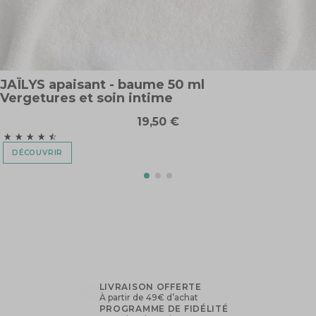
intime
intime
19,50 €
23,90 €
D
DÉCOUVRIR
DÉCOUVRIR