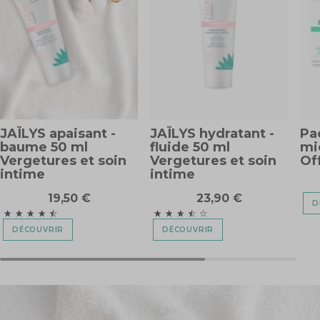
amelioration
de l'eczema
CHRISTINE L.
Le 21/11/2024
Ces
formulations
sont extras
j'apprécie
beaucoup
tous les
produits
Jaldes
qualicatfs et
faisant leurs
preuves
ODILE R.
Le 02/08/2024