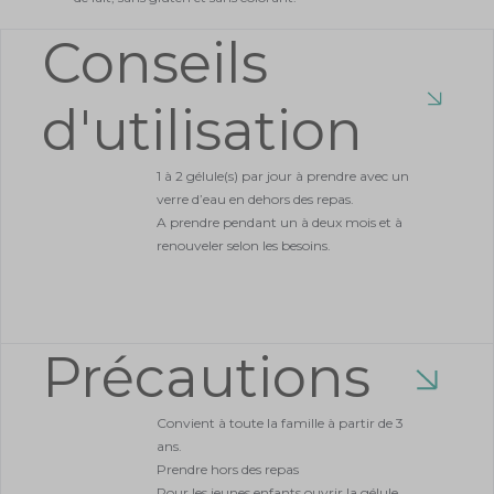
IMMUNITÉ
IMGALT
MICROBIOTE ET FLORE INTESTINALE
SOLDES
IMGALT propose une combinaison de 4 souches bactériennes de
, bactéries
bifidobactéries et de lactobacilles au dosage optimal
naturellement présentes dans l'organisme, et de
vitamine C pour le maintien du système immunitaire.
Des souches sélectionnées pour leur efficacité
Souches de bifidobactéries et de lactobacilles, pour un
apport de 4 à 8 milliards de bactéries par jour.
Protégées des sucs gastriques grâce à une gélule végétale
gastro-résistante.
Les actifs d'IMGALT et leurs bienfaits
Les souches bactériennes de bifidobactéries et de
lactobacilles permettent de soutenir l'harmonie du