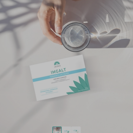
-10%
sur votre
prochaine commande
Inscrivez-vous à notre newsletter et recevez un code
promotionnel pour bénéficier de 10 % de remise, à utiliser
sur tout le site internet lors de votre prochaine
commande.
En validant, j’accepte
de recevoir la
Votre email
newsletter de
Jaldes. Nous nous