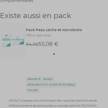
Best seller
Immunité
IMGALT - 60 gélules
7 avis
39,90 €