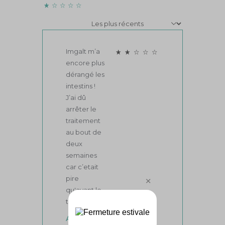
variée etéquilibrée et à un mode de vie
sain.
Tenir hors de portée des enfants.
Composition
Agent de charge : amidon de maïs, Gélule
d'origine végétale : Gélifiant :
hydroxypropylmethylcellulose, Acide L-
ascorbique (Vit C), Ferments lactiques
(Bifidobacterium animalis lactis,
Lactobacillus acidophilus, Lactobacillus
rhamnosus), anti-agglomérant : sels de
magnésium d'acide gras.
Note globale