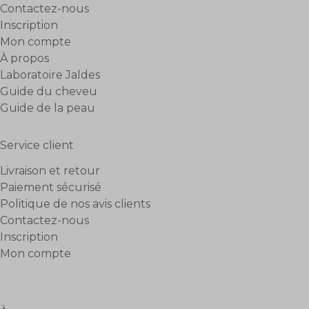
LIVRAISON OFFERTE
À partir de 49€ d’achat
PROGRAMME DE FIDÉLITÉ
Cumulez des points
et profitez de vos avantages !
PAIEMENT SÉCURISÉ
Carte bancaire ou paypal
CONTACTEZ-NOUS
Par formulaire ou au 0475850191
retour en haut
sur votre
-10%
prochaine commande
Inscrivez-vous à notre newsletter et recevez un code