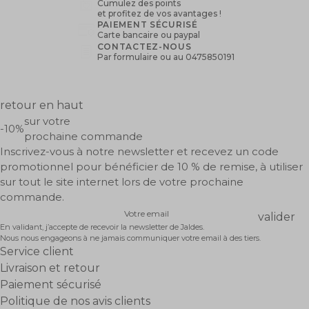
JAÏLYS apaisant - baume 50 ml
Vergetures et soin intime
19,50 €
DÉCOUVRIR