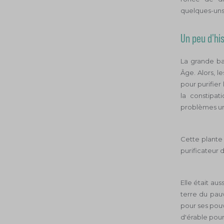
quelques-uns.
Un peu d'hist
La grande ba
Âge. Alors, l
pour purifier
la constipati
problèmes urin
Cette plante
purificateur 
Elle était au
terre du pau
pour ses pouvoi
d'érable pour 