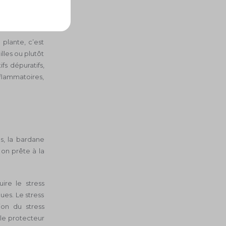
plante, c’est
illes ou plutôt
ifs dépuratifs,
nflammatoires,
s, la bardane
 on prête à la
ire le stress
es. Le stress
ion du stress
ôle protecteur