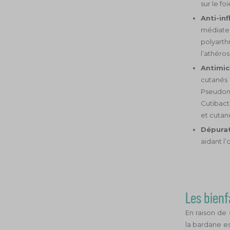
sur le foi
Anti-in
médiateu
polyarth
l’athéros
Antimic
cutanés 
Pseudomo
Cutibact
et cutané
Dépurat
aidant l
Les bienf
En raison de 
la bardane es