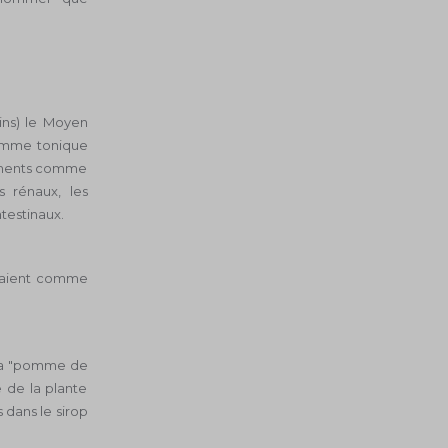
ins) le Moyen
 comme tonique
gréments comme
ls rénaux, les
ntestinaux.
isaient comme
e la "pomme de
 de la plante
es dans le sirop
.