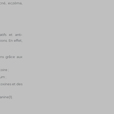
acné, eczéma,
tifs et anti-
ons. En effet,
ons grâce aux
oire ;
um ;
toxines et des
anine(1).