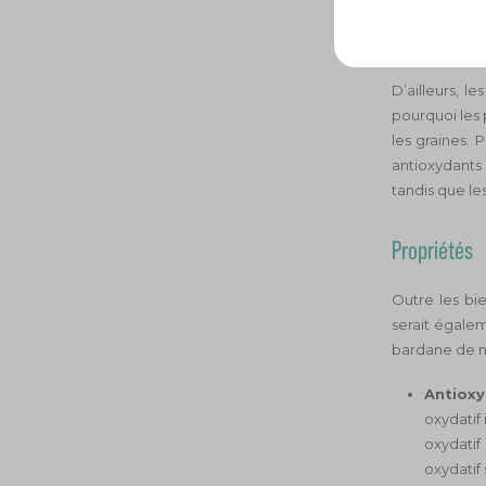
phénoliques e
D’ailleurs, 
pourquoi les p
les graines. P
antioxydants 
tandis que le
Propriétés
Outre les bi
serait égalem
bardane de no
Antiox
oxydatif
oxydatif
oxydatif 