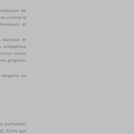
production de
ires comme la
chroniques et
s buccaux et
s acidophilus,
occus luteus,
res, gingivaux
n sanguine, en
t purifiantes,
1, 3) tels que