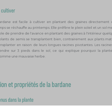
cultiver
rdane est facile à cultiver en plantant des graines directement d
mps se réchauffe au printemps. Elle préfère le plein soleil et un sol m
sible de prendre de l'avance en plantant des graines à l'intérieur que
 plants de semis se transplantent bien, contrairement aux plants mat
transplanter en raison de leurs longues racines pivotantes. Les raci
endre sur 3 pieds dans le sol, ce qui explique pourquoi la plant
comme une mauvaise herbe.
on et propriétés de la bardane
enus dans la plante
comprend une multitude d’actifs comme l’inuline, des mucilages