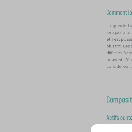
Comment la 
La grande ba
lorsque le te
et il est pos
plus tôt. Les
difficiles à 
peuvent s'ét
considérée 
Compositi
Actifs cont
La bardane 