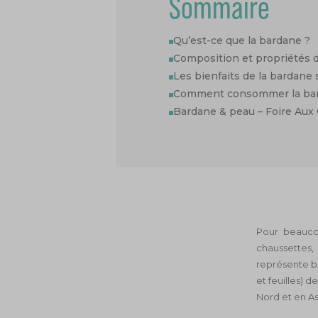
Sommaire
prochaine command
Inscrivez-vous à notre newsletter et recevez un code promotionn
Qu’est-ce que la bardane ?
pour bénéficier de 10 % de remise, à utiliser sur tout le site internet
Composition et propriétés 
de votre prochaine commande.
Les bienfaits de la bardane 
Comment consommer la ba
Votre email
Bardane & peau – Foire Aux
En validant, j’accepte de recevoir la newsletter de Jaldes. Nous n
engageons à ne jamais communiquer votre email à des tiers.
Pour beaucou
chaussettes
représente bi
et feuilles) 
Nord et en As