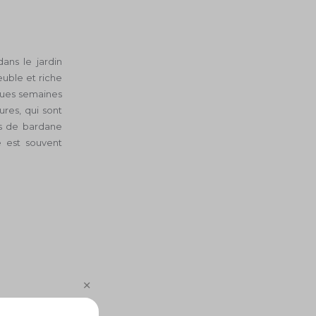
ans le jardin
euble et riche
lques semaines
ures, qui sont
nes de bardane
e est souvent
, des acides