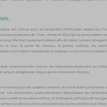
..
oire...
rdane est connue pour ses propriétés médicinales depuis (au mo
es anciens praticiens de Chine, d'Inde et d'Europe la prescrivaient
 le sang. Elle était également utilisée afin de traiter certains désa
on, la toux, la perte de cheveux, la goutte, l'arthrite, les calcu
aires, les troubles respiratoires, la sciatique ou encore les troubles i
 était notamment très connue des herboristes américains qui l'util
de sang et analgésique, depuis que la colonisation du pays.
ssi reconnue pour ses qualités culinaires, sa racine étant surnommé
vre". Les Amérindiens, particulièrement, dépendaient de l'ensemble
rs curatifs et sa valeur nutritive, et ils faisaient parfois bouillir les tig
en faire un délice sucré ou stockaient les racines séchées tout l'hiver