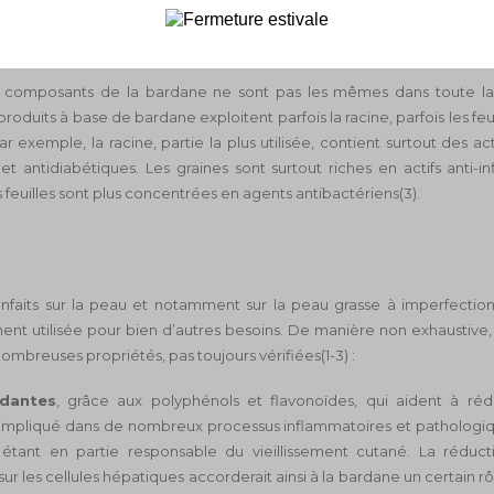
t tanins, des composés polyinsaturés, des huiles essentielles, etc.(3).
les composants de la bardane ne sont pas les mêmes dans toute la 
roduits à base de bardane exploitent parfois la racine, parfois les feu
ar exemple, la racine, partie la plus utilisée, contient surtout des act
et antidiabétiques. Les graines sont surtout riches en actifs anti-i
s feuilles sont plus concentrées en agents antibactériens(3).
enfaits sur la peau et notamment sur la peau grasse à imperfection
ent utilisée pour bien d’autres besoins. De manière non exhaustive,
mbreuses propriétés, pas toujours vérifiées(1-3) :
ydantes
, grâce aux polyphénols et flavonoïdes, qui aident à rédu
 impliqué dans de nombreux processus inflammatoires et pathologiqu
 étant en partie responsable du vieillissement cutané. La réduct
sur les cellules hépatiques accorderait ainsi à la bardane un certain r