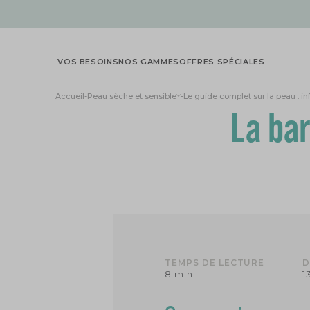
X
VOS BESOINS
NOS GAMMES
OFFRES SPÉCIALES
Accueil
-
Peau sèche et sensible
-
Le guide complet sur la peau : in
La bar
TEMPS DE LECTURE
D
8 min
1
-10%
sur votre