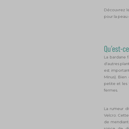
Découvrez le
pour la peau 
Qu’est-ce
La bardane f
d'autres plan
est importan
Minus). Bien
petite et les
fermes.
La rumeur di
Velcro. Cette
de mendiants"
ronce de di