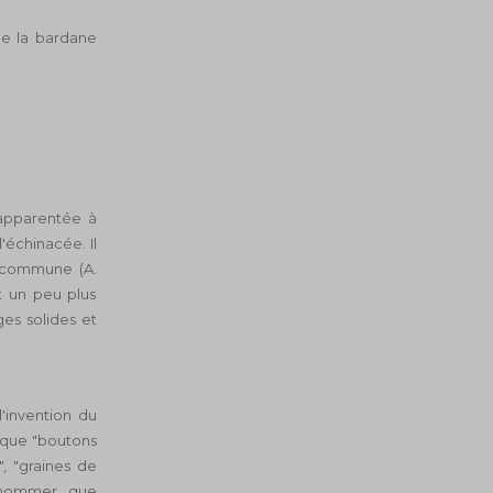
de la bardane
 apparentée à
'échinacée. Il
e commune (A.
t un peu plus
ges solides et
'invention du
s que "boutons
", "graines de
n nommer que