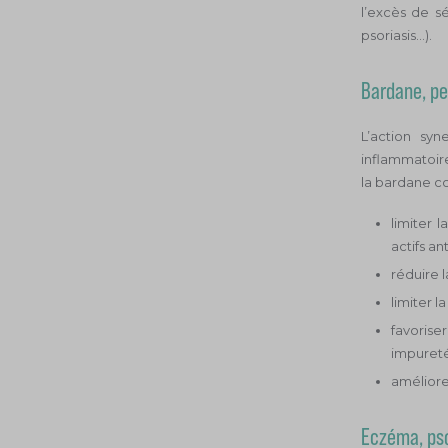
l’excès de s
psoriasis…).
Bardane, pe
L’action syn
inflammatoire
la bardane con
limiter 
actifs an
réduire l
limiter l
favoriser
impureté
améliorer
Eczéma, pso