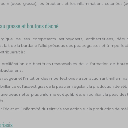
ébum (peau grasse), les éruptions et les inflammations cutanées (
au grasse et boutons d’acné
ergique de ses composants antioxydants, antibactériens, dépura
s fait de la bardane l’allié précieux des peaux grasses et à imperfecti
tribuerait à :
la prolifération de bactéries responsables de la formation de bout
tibactériens ;
a rougeur et l’irritation des imperfections via son action anti-inflammat
a brillance et l’aspect gras de la peau en régulant la production de séb
 une peau nette, plus uniforme et équilibrée, en purifiant la peau des 
s ;
 l’éclat et l’uniformité du teint via son action sur la production de mél
riasis