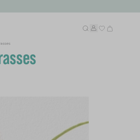
rasses
grasses