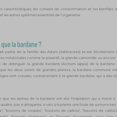
s caractéristiques, les conseils de consommation et les bienfaits 
et les autres systèmes essentiels de l’organisme.
 que la bardane ?
ait partie de la famille des Asters (Astéracées) et est étroitement
tes médicinales comme le pissenlit, la grande camomille ou encore l
t de distinguer la grande bardane (Arctium lappa) de la bardan
 que les deux soient de grandes plantes, la bardane commune es
 tiges sont creuses, contrairement à la grande bardane, qui a des ti
t que les épines de la bardane ont été l'inspiration qui a mené à l
 qualité, pas si attrayante, a valu à la plante une foule de surnoms tel
, "boutons de coques", "boutons de caillots", "bavures de caillots
nde", "bavures épineuses" et "bavures d'ouragans", pour n'e