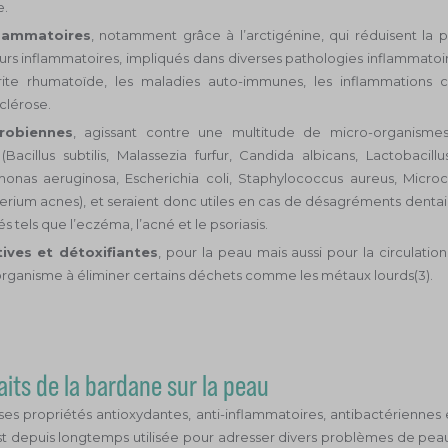
e.
flammatoires
, notamment grâce à l’arctigénine, qui réduisent la 
rs inflammatoires, impliqués dans diverses pathologies inflammato
rite rhumatoïde, les maladies auto-immunes, les inflammations 
clérose.
robiennes
, agissant contre une multitude de micro-organisme
(Bacillus subtilis, Malassezia furfur, Candida albicans, Lactobacillu
nas aeruginosa, Escherichia coli, Staphylococcus aureus, Microc
erium acnes), et seraient donc utiles en cas de désagréments dentai
s tels que l’eczéma, l’acné et le psoriasis.
ives et détoxifiantes
, pour la peau mais aussi pour la circulatio
’organisme à éliminer certains déchets comme les métaux lourds(3).
aits de la bardane sur la peau
ses propriétés antioxydantes, anti-inflammatoires, antibactériennes e
t depuis longtemps utilisée pour adresser divers problèmes de peau(