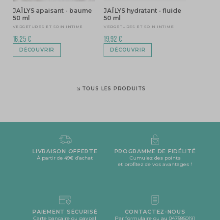
JAÏLYS apaisant - baume
JAÏLYS hydratant - fluide
50 ml
50 ml
VERGETURES ET SOIN INTIME
VERGETURES ET SOIN INTIME
16,25 €
19,92 €
DÉCOUVRIR
DÉCOUVRIR
TOUS LES PRODUITS
LIVRAISON OFFERTE
PROGRAMME DE FIDÉLITÉ
À partir de 49€ d’achat
Cumulez des points
et profitez de vos avantages !
PAIEMENT SÉCURISÉ
CONTACTEZ-NOUS
Carte bancaire ou paypal
Par formulaire ou au 0475850191